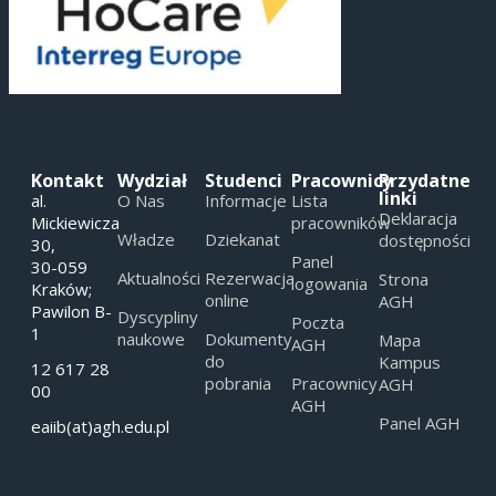
Kontakt
Wydział
Studenci
Pracownicy
Przydatne
linki
al.
O Nas
Informacje
Lista
Deklaracja
Mickiewicza
pracowników
Władze
Dziekanat
dostępności
30,
Panel
30-059
Aktualności
Rezerwacja
Strona
logowania
Kraków;
online
AGH
Pawilon B-
Dyscypliny
Poczta
1
naukowe
Dokumenty
Mapa
AGH
do
Kampus
12 617 28
pobrania
Pracownicy
AGH
00
AGH
Panel AGH
eaiib(at)agh.edu.pl