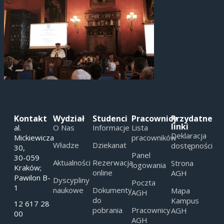
Kontakt
Wydział
Studenci
Pracownicy
Przydatne
linki
al.
O Nas
Informacje
Lista
Deklaracja
Mickiewicza
pracowników
Władze
Dziekanat
dostępności
30,
Panel
30-059
Aktualności
Rezerwacja
Strona
logowania
Kraków;
online
AGH
Pawilon B-
Dyscypliny
Poczta
1
naukowe
Dokumenty
Mapa
AGH
do
Kampus
12 617 28
pobrania
Pracownicy
AGH
00
AGH