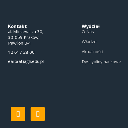
Kontakt
Wydział
al. Mickiewicza 30,
O Nas
30-059 Kraków;
Władze
Pawilon B-1
Aktualności
12 617 28 00
eaiib(at)agh.edu.pl
Dyscypliny naukowe