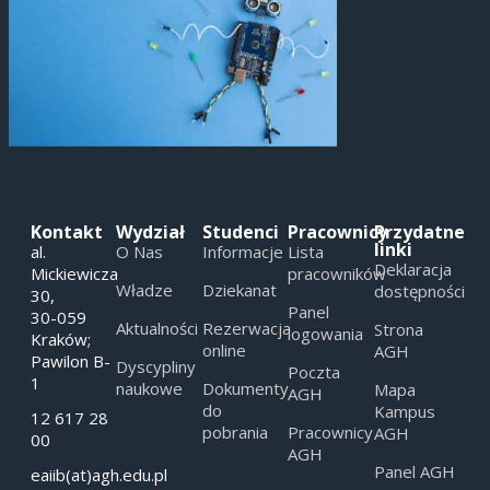
Kontakt
Wydział
Studenci
Pracownicy
Przydatne
linki
al.
O Nas
Informacje
Lista
Deklaracja
Mickiewicza
pracowników
Władze
Dziekanat
dostępności
30,
Panel
30-059
Aktualności
Rezerwacja
Strona
logowania
Kraków;
online
AGH
Pawilon B-
Dyscypliny
Poczta
1
naukowe
Dokumenty
Mapa
AGH
do
Kampus
12 617 28
pobrania
Pracownicy
AGH
00
AGH
Panel AGH
eaiib(at)agh.edu.pl