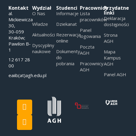
Kontakt
Wydział
Studenci
Pracownicy
Przydatne
linki
al.
O Nas
Informacje
Lista
Deklaracja
Mickiewicza
pracowników
Władze
Dziekanat
dostępności
30,
Panel
30-059
Aktualności
Rezerwacja
Strona
logowania
Kraków;
online
AGH
Pawilon B-
Dyscypliny
Poczta
1
naukowe
Dokumenty
Mapa
AGH
do
Kampus
12 617 28
pobrania
Pracownicy
AGH
00
AGH
Panel AGH
eaiib(at)agh.edu.pl