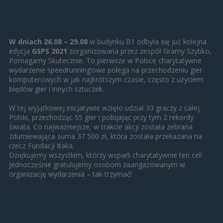
PODSUMOWANIE AKCJI "GRAMY SZYBKO,
POMAGAMY SKUTECZNIE - #GSPS"
W dniach 26.08 – 29.08
w budynku B1 odbyła się już kolejna
edycja
GSPS 2021
zorganizowana przez zespół Gramy Szybko,
Pomagamy Skutecznie. To pierwsze w Polsce charytatywne
wydarzenie speedrunning’owe polega na przechodzeniu gier
komputerowych w jak najkrótszym czasie, często z użyciem
błędów gier i innych sztuczek.
W tej wyjątkowej inicjatywie wzięło udział 33 graczy z całej
Polski, przechodząc 55 gier i pobijając przy tym 2 rekordy
świata. Co najważniejsze, w trakcie akcji została zebrana
zdumiewająca suma 37 500 zł, która została przekazana na
rzecz Fundacji Itaka.
Dziękujemy wszystkim, którzy wsparli charytatywnie ten cel!
Jednocześnie gratulujemy osobom zaangażowanym w
organizację wydarzenia – tak trzymać!