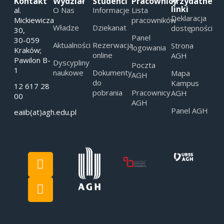
Kontakt
Wydział
Studenci
Pracownicy
Przydatne
linki
al.
O Nas
Informacje
Lista
Deklaracja
Mickiewicza
pracowników
Władze
Dziekanat
dostępności
30,
Panel
30-059
Aktualności
Rezerwacja
Strona
logowania
Kraków;
online
AGH
Pawilon B-
Dyscypliny
Poczta
1
naukowe
Dokumenty
Mapa
AGH
do
Kampus
12 617 28
pobrania
Pracownicy
AGH
00
AGH
Panel AGH
eaiib(at)agh.edu.pl