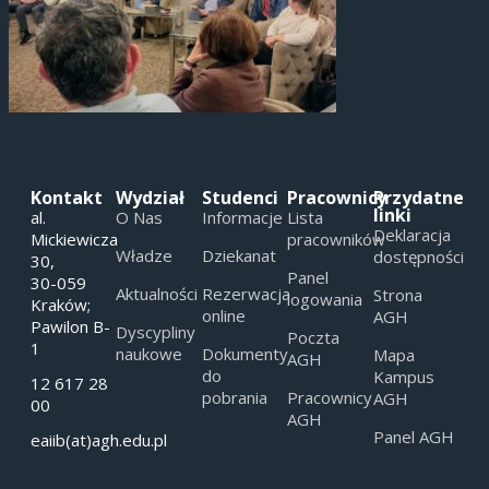
Kontakt
Wydział
Studenci
Pracownicy
Przydatne
linki
al.
O Nas
Informacje
Lista
Deklaracja
Mickiewicza
pracowników
Władze
Dziekanat
dostępności
30,
Panel
30-059
Aktualności
Rezerwacja
Strona
logowania
Kraków;
online
AGH
Pawilon B-
Dyscypliny
Poczta
1
naukowe
Dokumenty
Mapa
AGH
do
Kampus
12 617 28
pobrania
Pracownicy
AGH
00
AGH
Panel AGH
eaiib(at)agh.edu.pl