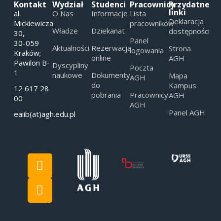
Kontakt
Wydział
Studenci
Pracownicy
Przydatne
linki
al.
O Nas
Informacje
Lista
Deklaracja
Mickiewicza
pracowników
Władze
Dziekanat
dostępności
30,
Panel
30-059
Aktualności
Rezerwacja
Strona
logowania
Kraków;
online
AGH
Pawilon B-
Dyscypliny
Poczta
1
naukowe
Dokumenty
Mapa
AGH
do
Kampus
12 617 28
pobrania
Pracownicy
AGH
00
AGH
Panel AGH
eaiib(at)agh.edu.pl