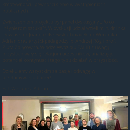
kreatywności i pewności siebie w wystąpieniach
publicznych.
Zwieńczeniem projektu był panel dyskusyjny „Po co
inżynierom sztuka?”. W dyskusji udział wzięli m.in. dr Inka
Dowlasz, dr Joanna Olszewska-Gniadek, dr Weronika
Adrian oraz artyści-pedagodzy: p. Andrzej Róg i prof.
Ziuta Zającówna. Władze Wydziału EAIiIB z uwagą
przysłuchiwały się relacjom uczestników, analizując
potencjał kontynuacji tego typu działań w przyszłości.
Dziękujemy wszystkim za pasję i odwagę w
przełamywaniu barier!
Fot. Weronika Adrian