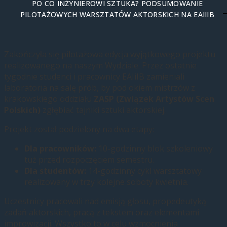
PO CO INŻYNIEROWI SZTUKA? PODSUMOWANIE
PILOTAŻOWYCH WARSZTATÓW AKTORSKICH NA EAIIIB
Zakończyła się pilotażowa edycja wyjątkowego projektu
realizowanego na naszym Wydziale. Przez ostatnie
tygodnie studenci i pracownicy EAIiIB zamieniali
laboratoria na salę prób, by pod okiem mistrzów z
krakowskiego oddziału
ZASP (Związek Artystów Scen
Polskich)
zgłębiać tajniki sztuki aktorskiej.
Projekt został podzielony na dwa etapy:
Dla pracowników:
10-godzinny blok szkoleniowy
tuż przed rozpoczęciem semestru.
Dla studentów:
14-godzinny cykl warsztatowy
realizowany w trzy kolejne soboty kwietnia.
Uczestnicy pracowali nad emisją głosu, propedeutyką
zadań aktorskich, pracą z tekstem oraz elementami
improwizacji. Wszystko to w celu wzmocnienia