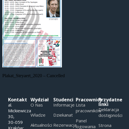
Plakat_Steyaert_2020 – Cancelled
Kontakt
Wydział
Studenci
Pracownicy
Przydatne
linki
al.
O Nas
Informacje
Lista
Deklaracja
Mickiewicza
pracowników
Władze
Dziekanat
dostępności
30,
Panel
30-059
Aktualności
Rezerwacja
Strona
logowania
Kraków;