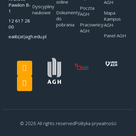
online
AGH
Pawilon B-
Dyscypliny
Poczta
1
naukowe
Dokumenty
Mapa
AGH
do
Kampus
12 617 28
pobrania
Pracownicy
AGH
00
AGH
Panel AGH
eaiib(at)agh.edu.pl
© 2026 All rights reserved
Polityka prywatności