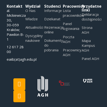
Kontakt
Wydział
Studenci
Pracownicy
Przydatne
linki
al.
O Nas
Informacje
Lista
Deklaracja
Mickiewicza
pracowników
Władze
Dziekanat
dostępności
30,
Panel
30-059
Aktualności
Rezerwacja
Strona
logowania
Kraków;
online
AGH
Pawilon B-
Dyscypliny
Poczta
1
naukowe
Dokumenty
Mapa
AGH
do
Kampus
12 617 28
pobrania
Pracownicy
AGH
00
AGH
Panel AGH
eaiib(at)agh.edu.pl