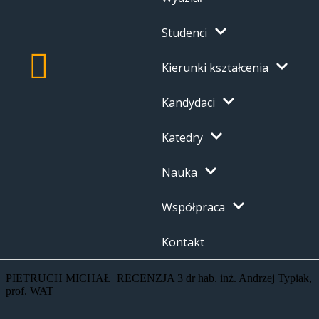
Studenci
Kierunki kształcenia
Kandydaci
Katedry
Nauka
Współpraca
Kontakt
PIETRUCH MICHAŁ_RECENZJA 3 dr hab. inż. Andrzej Typiak,
prof. WAT