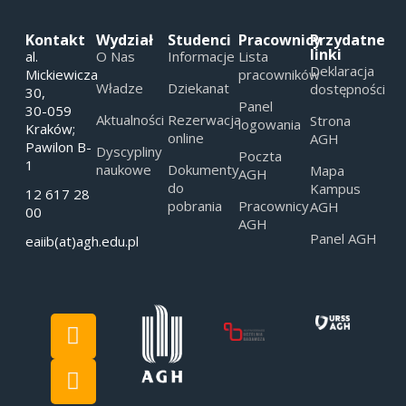
Kontakt
Wydział
Studenci
Pracownicy
Przydatne
linki
al.
O Nas
Informacje
Lista
Deklaracja
Mickiewicza
pracowników
Władze
Dziekanat
dostępności
30,
Panel
30-059
Aktualności
Rezerwacja
Strona
logowania
Kraków;
online
AGH
Pawilon B-
Dyscypliny
Poczta
1
naukowe
Dokumenty
Mapa
AGH
do
Kampus
12 617 28
pobrania
Pracownicy
AGH
00
AGH
Panel AGH
eaiib(at)agh.edu.pl