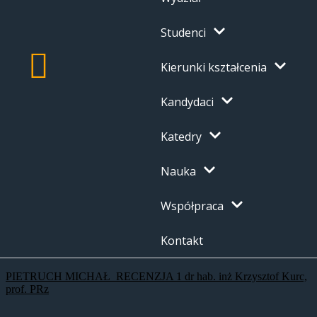
Studenci
Kierunki kształcenia
Kandydaci
Katedry
Nauka
Współpraca
Kontakt
PIETRUCH MICHAŁ_RECENZJA 1 dr hab. inż Krzysztof Kurc,
prof. PRz