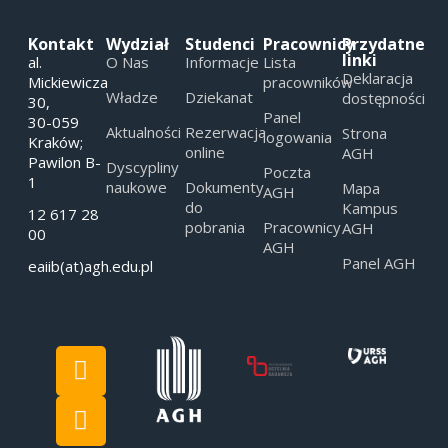
Kontakt
Wydział
Studenci
Pracownicy
Przydatne
linki
al.
O Nas
Informacje
Lista
Deklaracja
Mickiewicza
pracowników
Władze
Dziekanat
dostępności
30,
Panel
30-059
Aktualności
Rezerwacja
Strona
logowania
Kraków;
online
AGH
Pawilon B-
Dyscypliny
Poczta
1
naukowe
Dokumenty
Mapa
AGH
do
Kampus
12 617 28
pobrania
Pracownicy
AGH
00
AGH
Panel AGH
eaiib(at)agh.edu.pl