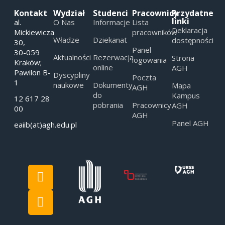
Kontakt
Wydział
Studenci
Pracownicy
Przydatne
linki
al.
O Nas
Informacje
Lista
Deklaracja
Mickiewicza
pracowników
Władze
Dziekanat
dostępności
30,
Panel
30-059
Aktualności
Rezerwacja
Strona
logowania
Kraków;
online
AGH
Pawilon B-
Dyscypliny
Poczta
1
naukowe
Dokumenty
Mapa
AGH
do
Kampus
12 617 28
pobrania
Pracownicy
AGH
00
AGH
Panel AGH
eaiib(at)agh.edu.pl