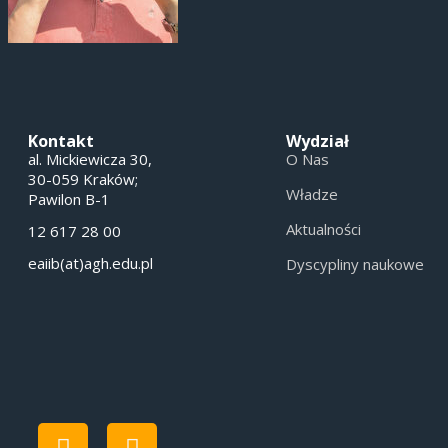
Kontakt
Wydział
al. Mickiewicza 30,
O Nas
30-059 Kraków;
Władze
Pawilon B-1
Aktualności
12 617 28 00
eaiib(at)agh.edu.pl
Dyscypliny naukowe