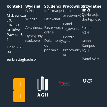
Kontakt
Wydział
Studenci
Pracownicy
Przydatne
linki
al.
O Nas
Informacje
Lista
Deklaracja
Mickiewicza
pracowników
Władze
Dziekanat
dostępności
30,
Panel
30-059
Aktualności
Rezerwacja
Strona
logowania
Kraków;
online
AGH
Pawilon B-
Dyscypliny
Poczta
1
naukowe
Dokumenty
Mapa
AGH
do
Kampus
12 617 28
pobrania
Pracownicy
AGH
00
AGH
Panel AGH
eaiib(at)agh.edu.pl