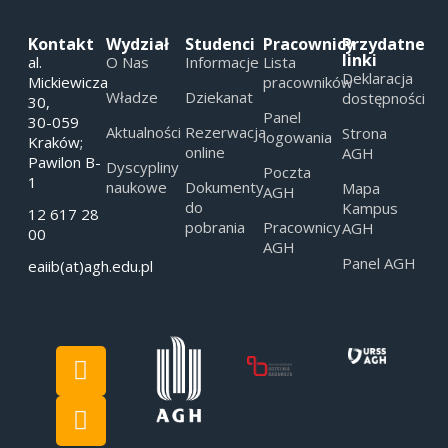
Kontakt
Wydział
Studenci
Pracownicy
Przydatne
linki
al.
O Nas
Informacje
Lista
Deklaracja
Mickiewicza
pracowników
Władze
Dziekanat
dostępności
30,
Panel
30-059
Aktualności
Rezerwacja
Strona
logowania
Kraków;
online
AGH
Pawilon B-
Dyscypliny
Poczta
1
naukowe
Dokumenty
Mapa
AGH
do
Kampus
12 617 28
pobrania
Pracownicy
AGH
00
AGH
Panel AGH
eaiib(at)agh.edu.pl