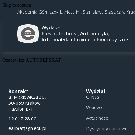
Skip to content
Akademia Górniczo-Hutnicza im. Stanisława Staszica w Kra
Wydział
Elektrotechniki, Automatyki,
Informatyki i Inżynierii Biomedycznej
Ozadowicz-AUTOREFERAT
Kontakt
Wydział
al. Mickiewicza 30,
O Nas
30-059 Kraków;
Władze
Pawilon B-1
Aktualności
12 617 28 00
eaiib(at)agh.edu.pl
Dyscypliny naukowe