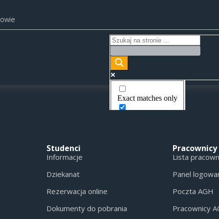
kowie
Exact matches only
Search in title
Search in content
Studenci
Pracownicy
Informacje
Lista pracow
Dziekanat
Panel logowa
Rezerwacja online
Poczta AGH
Dokumenty do pobrania
Pracownicy 