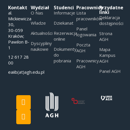
Kontakt
Wydział
Studenci
Pracownicy
Przydatne
linki
al.
O Nas
Informacje
Lista
Deklaracja
Mickiewicza
pracowników
Władze
Dziekanat
dostępności
30,
Panel
30-059
Aktualności
Rezerwacja
Strona
logowania
Kraków;
online
AGH
Pawilon B-
Dyscypliny
Poczta
1
naukowe
Dokumenty
Mapa
AGH
do
Kampus
12 617 28
pobrania
Pracownicy
AGH
00
AGH
Panel AGH
eaiib(at)agh.edu.pl