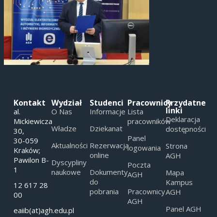
Kontakt
Wydział
Studenci
Pracownicy
Przydatne
linki
al.
O Nas
Informacje
Lista
Deklaracja
Mickiewicza
pracowników
Władze
Dziekanat
dostępności
30,
Panel
30-059
Aktualności
Rezerwacja
Strona
logowania
Kraków;
online
AGH
Pawilon B-
Dyscypliny
Poczta
1
naukowe
Dokumenty
Mapa
AGH
do
Kampus
12 617 28
pobrania
Pracownicy
AGH
00
AGH
Panel AGH
eaiib(at)agh.edu.pl