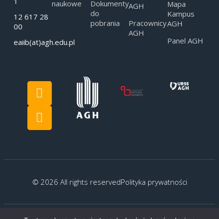
1
naukowe
Dokumenty
Mapa
AGH
do
Kampus
12 617 28
pobrania
Pracownicy
AGH
00
AGH
Panel AGH
eaiib(at)agh.edu.pl
© 2026 All rights reserved
Polityka prywatności