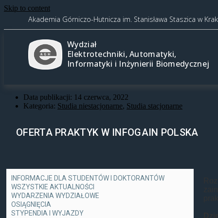
Skip to content
Akademia Górniczo-Hutnicza im. Stanisława Staszica w Kra
Wydział
Elektrotechniki, Automatyki,
Informatyki i Inżynierii Biomedycznej
Data publikacji:
14 czerwca, 2022
Kategoria:
Studia niestacjonarne
,
Studia stacjonarne
OFERTA PRAKTYK W INFOGAIN POLSKA
INFORMACJE DLA STUDENTÓW I DOKTORANTÓW
Roz
WSZYSTKIE AKTUALNOŚCI
zai
WYDARZENIA WYDZIAŁOWE
prak
OSIĄGNIĘCIA
STYPENDIA I WYJAZDY
Dzi