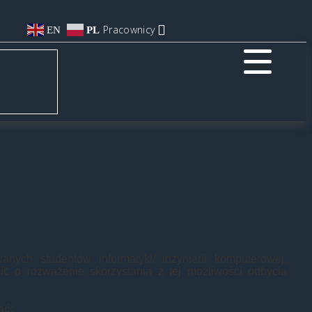
Pracownicy
EN
PL
ych studentów informatyki/ inżynierii komputerowej,
ić o rozważenie skorzystania z tej możliwości odbycia
ać: