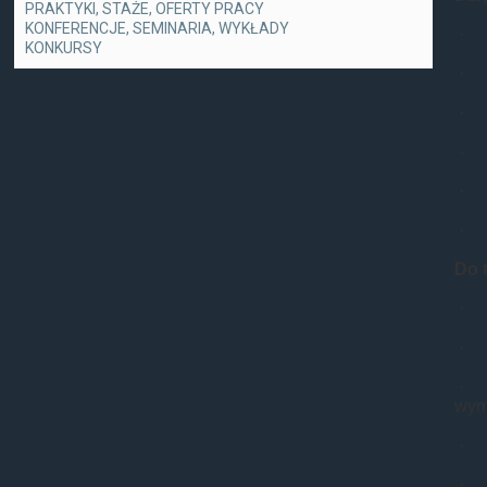
PRAKTYKI, STAŻE, OFERTY PRACY
KONFERENCJE, SEMINARIA, WYKŁADY
· 3
KONKURSY
· S
· M
· D
· M
· D
Do 
· P
· T
· W
wyma
· P
· C