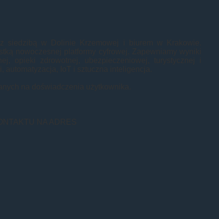
a z siedzibą w Dolinie Krzemowej i biurem w Krakowie.
nostką nowoczesnej platformy cyfrowej. Zapewniamy wyniki
j, opieki zdrowotnej, ubezpieczeniowej, turystycznej i
i, automatyzacja, IoT i sztuczna inteligencja.
wanych na doświadczenia użytkownika.
KONTAKTU NA ADRES