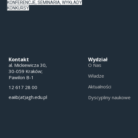
KONFERENCJE, SEMINARIA, WYKŁADY
KONKURSY
Kontakt
Wydział
al. Mickiewicza 30,
O Nas
30-059 Kraków;
Władze
Pawilon B-1
Aktualności
12 617 28 00
eaiib(at)agh.edu.pl
Dyscypliny naukowe