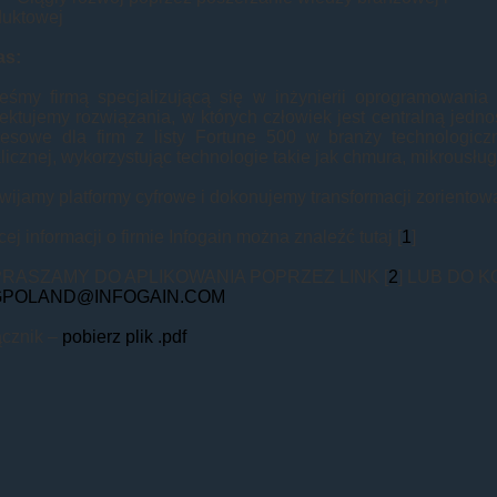
duktowej
as:
teśmy firmą specjalizującą się w inżynierii oprogramowani
ektujemy rozwiązania, w których człowiek jest centralną jed
nesowe dla firm z listy Fortune 500 w branży technologiczne
licznej, wykorzystując technologie takie jak chmura, mikrousług
wijamy platformy cyfrowe i dokonujemy transformacji zoriento
ej informacji o firmie Infogain można znaleźć tutaj [
1
]
RASZAMY DO APLIKOWANIA POPRZEZ LINK [
2
] LUB DO 
GPOLAND@INFOGAIN.COM
ącznik –
pobierz plik .pdf