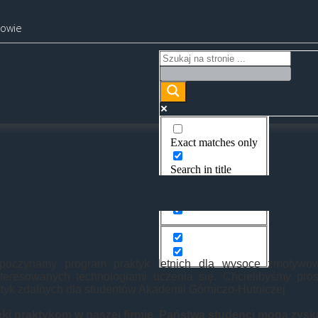
kowie
Exact matches only
Search in title
Search in content
poczynamy program praktyk letnich dla wysoce zmotywowan
nteresowanych technologiami uczenia się. Chcielibyśmy pros
tyk zdalnych dla studentów Akademii Górniczo-Hutniczej
ęki praktykom w naszej firmie, Państwa studenci mogą zysk