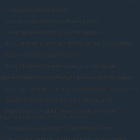
 miesięczną płatną praktykę
zansę na zatrudnienie po okresie praktyk
entoring doświadczonych profesjonalistów
oświadczenie w pracy w międzynarodowym środowisku
ożliwość odbycia praktyk zdalnie
oświadczenie w tworzeniu sieci oraz kodowaniu
typowych zadań wykonywanych podczas praktyk należą:
raca nad rozwojem oprogramowania w chmurze Java/ C++
worzenie testów jednostkowych i integracyjnych
spółpraca z członkami zespołu w celu zrozumienia
gań technicznych i infrastrukturalnych
raca jako członek zespołu produktowego Scrum
iągły rozwój poprzez poszerzanie wiedzy branżowej i