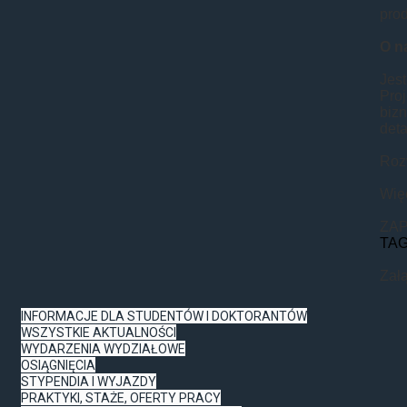
pro
O n
Jes
Proj
biz
deta
Roz
Więc
ZAP
TA
Zał
INFORMACJE DLA STUDENTÓW I DOKTORANTÓW
WSZYSTKIE AKTUALNOŚCI
WYDARZENIA WYDZIAŁOWE
OSIĄGNIĘCIA
STYPENDIA I WYJAZDY
PRAKTYKI, STAŻE, OFERTY PRACY