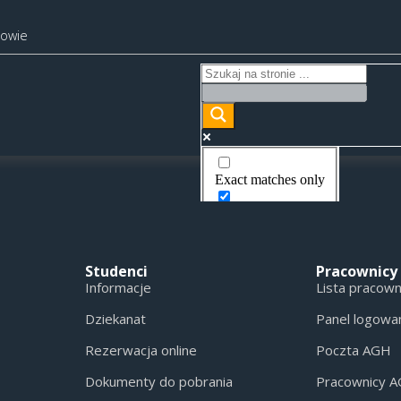
kowie
Exact matches only
Search in title
Search in content
Studenci
Pracownicy
Informacje
Lista pracow
Dziekanat
Panel logowa
Rezerwacja online
Poczta AGH
Dokumenty do pobrania
Pracownicy 