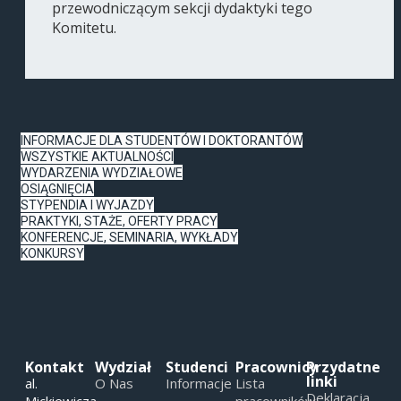
przewodniczącym sekcji dydaktyki tego
Komitetu.
INFORMACJE DLA STUDENTÓW I DOKTORANTÓW
WSZYSTKIE AKTUALNOŚCI
WYDARZENIA WYDZIAŁOWE
OSIĄGNIĘCIA
STYPENDIA I WYJAZDY
PRAKTYKI, STAŻE, OFERTY PRACY
KONFERENCJE, SEMINARIA, WYKŁADY
KONKURSY
Kontakt
Wydział
Studenci
Pracownicy
Przydatne
linki
al.
O Nas
Informacje
Lista
Deklaracja