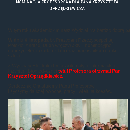
NOMINACJA PROFESORSKA DLA PANA KRZYSZTOFA
OPRZĘDKIEWICZA
W tym roku akademickim nasz Wydział ma bardzo dobrą pa
W dniu 6 listopada
br. Prezydent Rzeczypospolitej
Polskiej Andrzej Duda wręczył akty nominacyjne
nauczycielom akademickim oraz pracownikom nauki i
sztuki.
Z Wydziału Elektrotechniki, Automatyki, Informatyki i
Inżynierii Biomedycznej
tytuł Profesora otrzymał Pan
Krzysztof Oprzędkiewicz.
Serdecznie Gratulujemy Panu Profesorowi
i życzymy dalszej owocnej pracy i wielu sukcesów.