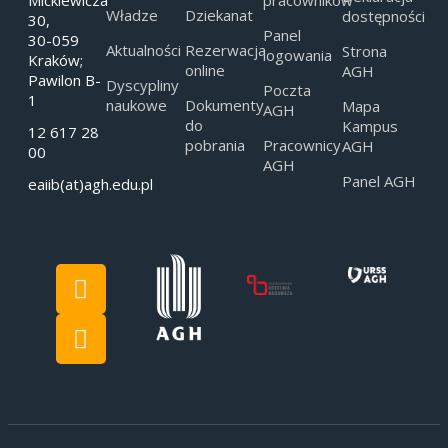
Mickiewicza
pracowników
Władze
Dziekanat
dostępności
30,
Panel
30-059
Aktualności
Rezerwacja
Strona
logowania
Kraków;
online
AGH
Pawilon B-
Dyscypliny
Poczta
1
naukowe
Dokumenty
Mapa
AGH
do
Kampus
12 617 28
pobrania
Pracownicy
AGH
00
AGH
Panel AGH
eaiib(at)agh.edu.pl