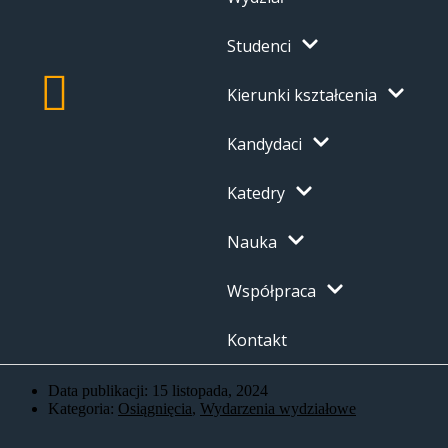
Studenci
Kierunki kształcenia
Kandydaci
Katedry
Nauka
Współpraca
Kontakt
Data publikacji:
15 listopada, 2024
Kategoria:
Osiągnięcia
,
Wydarzenia wydziałowe