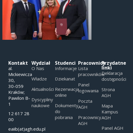
Kontakt
Wydział
Studenci
Pracownicy
Przydatne
linki
al.
O Nas
Informacje
Lista
Deklaracja
Mickiewicza
pracowników
Władze
Dziekanat
dostępności
30,
Panel
30-059
Aktualności
Rezerwacja
Strona
logowania
Kraków;
online
AGH
Pawilon B-
Dyscypliny
Poczta
1
naukowe
Dokumenty
Mapa
AGH
do
Kampus
12 617 28
pobrania
Pracownicy
AGH
00
AGH
Panel AGH
eaiib(at)agh.edu.pl