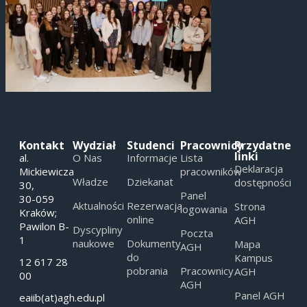
Kontakt
Wydział
Studenci
Pracownicy
Przydatne
linki
al.
O Nas
Informacje
Lista
Deklaracja
Mickiewicza
pracowników
Władze
Dziekanat
dostępności
30,
Panel
30-059
Aktualności
Rezerwacja
Strona
logowania
Kraków;
online
AGH
Pawilon B-
Dyscypliny
Poczta
1
naukowe
Dokumenty
Mapa
AGH
do
Kampus
12 617 28
pobrania
Pracownicy
AGH
00
AGH
Panel AGH
eaiib(at)agh.edu.pl