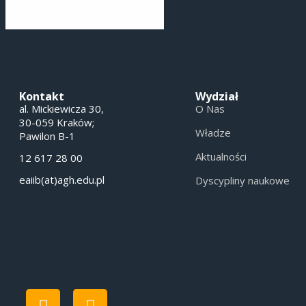
Kontakt
Wydział
al. Mickiewicza 30,
O Nas
30-059 Kraków;
Władze
Pawilon B-1
Aktualności
12 617 28 00
eaiib(at)agh.edu.pl
Dyscypliny naukowe