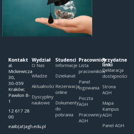
Kontakt
Wydział
Studenci
Pracownicy
Przydatne
linki
al.
O Nas
Informacje
Lista
Deklaracja
Mickiewicza
pracowników
Władze
Dziekanat
dostępności
30,
Panel
30-059
Aktualności
Rezerwacja
Strona
logowania
Kraków;
online
AGH
Pawilon B-
Dyscypliny
Poczta
1
naukowe
Dokumenty
Mapa
AGH
do
Kampus
12 617 28
pobrania
Pracownicy
AGH
00
AGH
Panel AGH
eaiib(at)agh.edu.pl