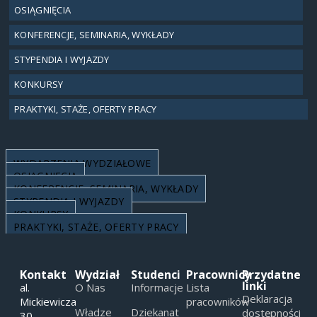
OSIĄGNIĘCIA
KONFERENCJE, SEMINARIA, WYKŁADY
STYPENDIA I WYJAZDY
KONKURSY
PRAKTYKI, STAŻE, OFERTY PRACY
WYDARZENIA WYDZIAŁOWE
OSIĄGNIĘCIA
KONFERENCJE, SEMINARIA, WYKŁADY
STYPENDIA I WYJAZDY
KONKURSY
PRAKTYKI, STAŻE, OFERTY PRACY
Kontakt
Wydział
Studenci
Pracownicy
Przydatne
linki
al.
O Nas
Informacje
Lista
Deklaracja
Mickiewicza
pracowników
Władze
Dziekanat
dostępności
30,