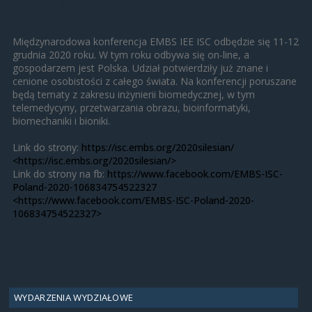
Międzynarodowa konferencja EMBS IEE ISC
Międzynarodowa konferencja EMBS IEE ISC odbędzie się 11-12
grudnia 2020 roku. W tym roku odbywa się on-line, a
gospodarzem jest Polska. Udział potwierdziły już znane i
cenione osobistości z całego świata. Na konferencji poruszane
będą tematy z zakresu inżynierii biomedycznej, w tym
telemedycyny, przetwarzania obrazu, bioinformatyki,
biomechaniki i bioniki.
Link do strony:
https://isc.embs.org/2020silesian/
<https://isc.embs.org/2020silesian/>
Link do strony na fb:
https://www.facebook.com/EMBS-ISC-
Poland-2020-106834754522327
<https://www.facebook.com/EMBS-ISC-Poland-2020-
106834754522327>
WYDARZENIA WYDZIAŁOWE