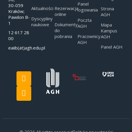
Panel
30-059
Aktualności
Rezerwacja
Strona
logowania
Kraków;
online
AGH
Pawilon B-
Dyscypliny
Poczta
1
naukowe
Dokumenty
Mapa
AGH
do
Kampus
12 617 28
pobrania
Pracownicy
AGH
00
AGH
Panel AGH
eaiib(at)agh.edu.pl
© 2026 All rights reserved
Polityka prywatności