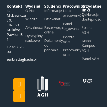
Kontakt
Wydział
Studenci
Pracownicy
Przydatne
linki
al.
O Nas
Informacje
Lista
Deklaracja
Mickiewicza
pracowników
Władze
Dziekanat
dostępności
30,
Panel
30-059
Aktualności
Rezerwacja
Strona
logowania
Kraków;
online
AGH
Pawilon B-
Dyscypliny
Poczta
1
naukowe
Dokumenty
Mapa
AGH
do
Kampus
12 617 28
pobrania
Pracownicy
AGH
00
AGH
Panel AGH
eaiib(at)agh.edu.pl