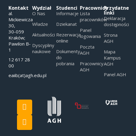
Kontakt
Wydział
Studenci
Pracownicy
Przydatne
linki
al.
O Nas
Informacje
Lista
Deklaracja
Mickiewicza
pracowników
Władze
Dziekanat
dostępności
30,
Panel
30-059
Aktualności
Rezerwacja
Strona
logowania
Kraków;
online
AGH
Pawilon B-
Dyscypliny
Poczta
1
naukowe
Dokumenty
Mapa
AGH
do
Kampus
12 617 28
pobrania
Pracownicy
AGH
00
AGH
Panel AGH
eaiib(at)agh.edu.pl