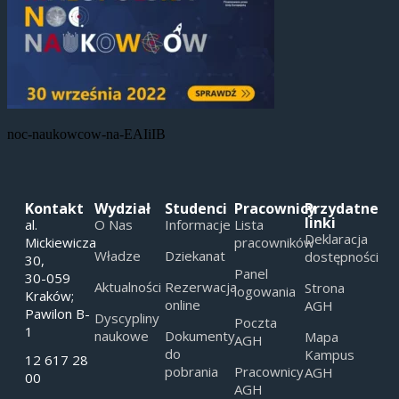
noc-naukowcow-na-EAIiIB
Kontakt
Wydział
Studenci
Pracownicy
Przydatne
linki
al.
O Nas
Informacje
Lista
Deklaracja
Mickiewicza
pracowników
Władze
Dziekanat
dostępności
30,
Panel
30-059
Aktualności
Rezerwacja
Strona
logowania
Kraków;
online
AGH
Pawilon B-
Dyscypliny
Poczta
1
naukowe
Dokumenty
Mapa
AGH
do
Kampus
12 617 28
pobrania
Pracownicy
AGH
00
AGH