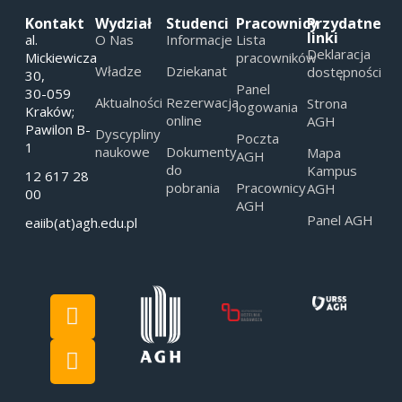
Kontakt
Wydział
Studenci
Pracownicy
Przydatne
linki
al.
O Nas
Informacje
Lista
Deklaracja
Mickiewicza
pracowników
Władze
Dziekanat
dostępności
30,
Panel
30-059
Aktualności
Rezerwacja
Strona
logowania
Kraków;
online
AGH
Pawilon B-
Dyscypliny
Poczta
1
naukowe
Dokumenty
Mapa
AGH
do
Kampus
12 617 28
pobrania
Pracownicy
AGH
00
AGH
Panel AGH
eaiib(at)agh.edu.pl