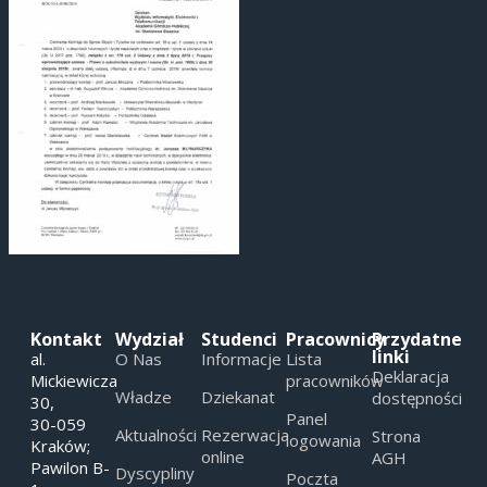
Kontakt
Wydział
Studenci
Pracownicy
Przydatne
linki
al.
O Nas
Informacje
Lista
Deklaracja
Mickiewicza
pracowników
Władze
Dziekanat
dostępności
30,
Panel
30-059
Aktualności
Rezerwacja
Strona
logowania
Kraków;
online
AGH
Pawilon B-
Dyscypliny
Poczta