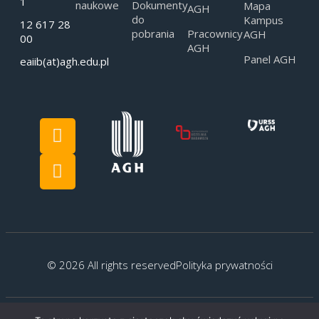
1
naukowe
Dokumenty
Mapa
AGH
do
Kampus
12 617 28
pobrania
Pracownicy
AGH
00
AGH
Panel AGH
eaiib(at)agh.edu.pl
© 2026 All rights reserved
Polityka prywatności