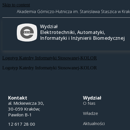
Skip to content
Akademia Górniczo-Hutnicza im. Stanisława Staszica w Kra
Wydział
Elektrotechniki, Automatyki,
Informatyki i Inżynierii Biomedycznej
Logotyp Katedry Informatyki Stosowanej-KOLOR
Logotyp Katedry Informatyki Stosowanej-KOLOR
Kontakt
Wydział
al. Mickiewicza 30,
O Nas
30-059 Kraków;
Władze
Pawilon B-1
Aktualności
12 617 28 00