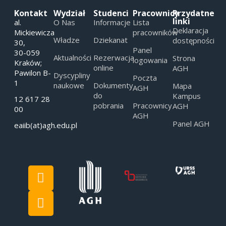
Kontakt
Wydział
Studenci
Pracownicy
Przydatne
linki
al.
O Nas
Informacje
Lista
Deklaracja
Mickiewicza
pracowników
Władze
Dziekanat
dostępności
30,
Panel
30-059
Aktualności
Rezerwacja
Strona
logowania
Kraków;
online
AGH
Pawilon B-
Dyscypliny
Poczta
1
naukowe
Dokumenty
Mapa
AGH
do
Kampus
12 617 28
pobrania
Pracownicy
AGH
00
AGH
Panel AGH
eaiib(at)agh.edu.pl