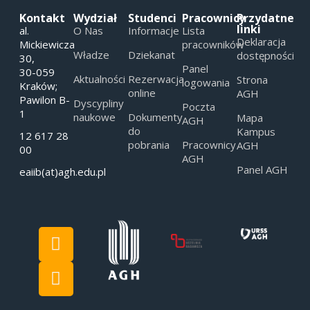
Kontakt
Wydział
Studenci
Pracownicy
Przydatne
linki
al.
O Nas
Informacje
Lista
Deklaracja
Mickiewicza
pracowników
Władze
Dziekanat
dostępności
30,
Panel
30-059
Aktualności
Rezerwacja
Strona
logowania
Kraków;
online
AGH
Pawilon B-
Dyscypliny
Poczta
1
naukowe
Dokumenty
Mapa
AGH
do
Kampus
12 617 28
pobrania
Pracownicy
AGH
00
AGH
Panel AGH
eaiib(at)agh.edu.pl