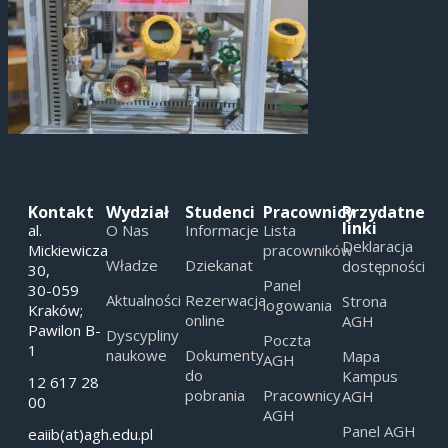
Kontakt
Wydział
Studenci
Pracownicy
Przydatne
linki
al.
O Nas
Informacje
Lista
Deklaracja
Mickiewicza
pracowników
Władze
Dziekanat
dostępności
30,
Panel
30-059
Aktualności
Rezerwacja
Strona
logowania
Kraków;
online
AGH
Pawilon B-
Dyscypliny
Poczta
1
naukowe
Dokumenty
Mapa
AGH
do
Kampus
12 617 28
pobrania
Pracownicy
AGH
00
AGH
Panel AGH
eaiib(at)agh.edu.pl