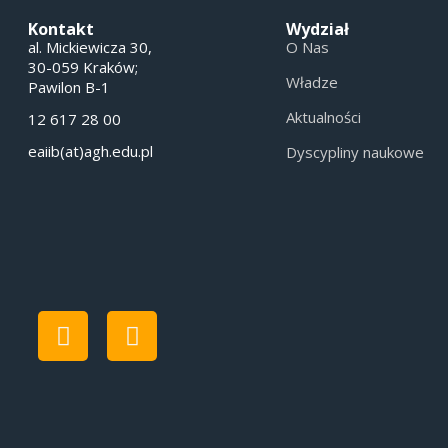
Kontakt
Wydział
al. Mickiewicza 30,
O Nas
30-059 Kraków;
Władze
Pawilon B-1
Aktualności
12 617 28 00
eaiib(at)agh.edu.pl
Dyscypliny naukowe