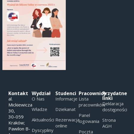
Kontakt
Wydział
Studenci
Pracownicy
Przydatne
linki
al.
O Nas
Informacje
Lista
Deklaracja
Mickiewicza
pracowników
Władze
Dziekanat
dostępności
30,
Panel
30-059
Aktualności
Rezerwacja
Strona
logowania
Kraków;
online
AGH
Pawilon B-
Dyscypliny
Poczta