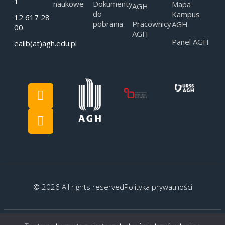
1
naukowe
Dokumenty
Mapa
AGH
do
Kampus
12 617 28
pobrania
Pracownicy
AGH
00
AGH
Panel AGH
eaiib(at)agh.edu.pl
© 2026 All rights reserved
Polityka prywatności