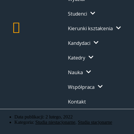
Studenci
Kierunki kształcenia
Kandydaci
Katedry
Nauka
Współpraca
Kontakt
Data publikacji:
2 lutego, 2022
Kategoria:
Studia niestacjonarne
,
Studia stacjonarne