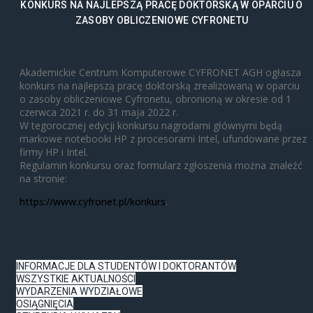
KONKURS NA NAJLEPSZĄ PRACĘ DOKTORSKĄ W OPARCIU O
ZASOBY OBLICZENIOWE CYFRONETU
Akademickie Centrum Komputerowe CYFRONET AGH ogłasza
konkurs na najlepszą pracę doktorską zrealizowaną w oparciu
o zasoby obliczeniowe Cyfronetu, obronioną w okresie od 1
czerwca 2021 r. do 31 maja 2022 r.
W tegorocznej edycji konkursu nagrodami głównymi będą
markowe notebooki HP z procesorami Intel, ufundowane przez
firmy HP i Intel.
Regulamin konkursu oraz formularz zgłoszenia można znaleźć
na stronie:
https://www.cyfronet.pl/konkurs
.
INFORMACJE DLA STUDENTÓW I DOKTORANTÓW
WSZYSTKIE AKTUALNOŚCI
WYDARZENIA WYDZIAŁOWE
OSIĄGNIĘCIA