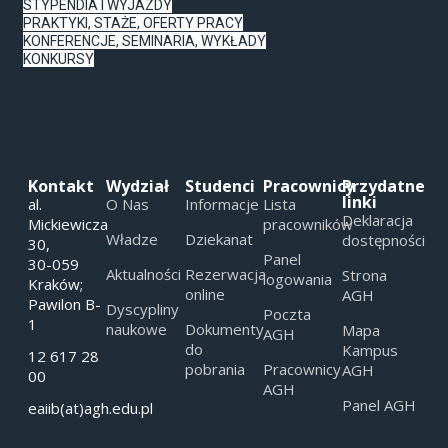
STYPENDIA I WYJAZDY
PRAKTYKI, STAŻE, OFERTY PRACY
KONFERENCJE, SEMINARIA, WYKŁADY
KONKURSY
Kontakt
Wydział
Studenci
Pracownicy
Przydatne
linki
al.
O Nas
Informacje
Lista
Deklaracja
Mickiewicza
pracowników
Władze
Dziekanat
dostępności
30,
Panel
30-059
Aktualności
Rezerwacja
Strona
logowania
Kraków;
online
AGH
Pawilon B-
Dyscypliny
Poczta
1
naukowe
Dokumenty
Mapa
AGH
do
Kampus
12 617 28
pobrania
Pracownicy
AGH
00
AGH
Panel AGH
eaiib(at)agh.edu.pl