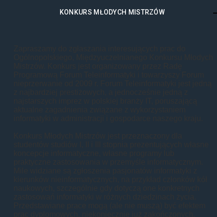
KONKURS MŁODYCH MISTRZÓW
Zapraszamy do zgłaszania interesujących prac do
Ogólnopolskiego, Międzyuczelnianego Konkursu Młodych
Mistrzów. Konkurs jest organizowany przez Radę
Programową Forum Teleinformatyki i towarzyszy Forum
nieprzerwanie od 2009 r. Forum Teleinformatyki jest jedną
z najbardziej prestiżowych, a jednocześnie jedną z
najstarszych imprez w polskiej branży IT, poruszającą
aktualne zagadnienia związane z wykorzystaniem
informatyki w administracji i gospodarce naszego kraju.
Konkurs Młodych Mistrzów jest przeznaczony dla
studentów studiów I, II i III stopnia prezentujących własne
koncepcje informatyczne, własne programy lub
praktyczne zastosowania w przemyśle informatycznym.
Mile widziane są zgłoszenia pasjonatów informatyki z
kierunków nieinformatycznych, na przykład członków kół
naukowych, szczególnie gdy dotyczą one konkretnych
zastosowań informatyki w różnych dziedzinach życia.
Przedstawiane prace mogą (ale nie muszą) być efektem
prac dyplomowych, niekoniecznie już zakończonych.