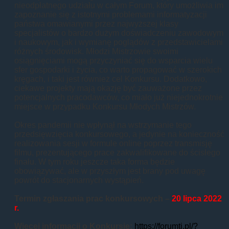
nieodpłatnego udziału w całym Forum, który umożliwia im
zapoznanie się z istotnymi problemami informatyzacji
państwa omawianymi przez najwyższej klasy
specjalistów o bardzo dużym doświadczeniu zawodowym
i naukowym, jak i wymianę poglądów z przedstawicielami
różnych środowisk. Młodzi Mistrzowie swoimi
osiągnięciami mogą przyczyniać się do wsparcia wielu
sfer gospodarki i życia, co warto propagować w szerokich
kręgach, i taki jest również cel Konkursu. Dodatkowo,
ciekawe projekty mają okazję być zauważone przez
potencjalnych pracodawców, co miało już niejednokrotnie
miejsce w przypadku Konkursu Młodych Mistrzów.
Okres pandemii nie wpłynął na wstrzymanie tego
przedsięwzięcia konkursowego, a jedynie na konieczność
realizowania sesji w formule online poprzez transmisję
filmu, prezentującego prace zakwalifikowane do ścisłego
finału. W tym roku jeszcze taka forma będzie
obowiązywać, ale w przyszłym jest brany pod uwagę
powrót do stacjonarnych wystąpień.
Termin zgłaszania prac konkursowych –
20 lipca 2022
r.
Więcej informacji o Konkursie:
https://forumti.pl/?