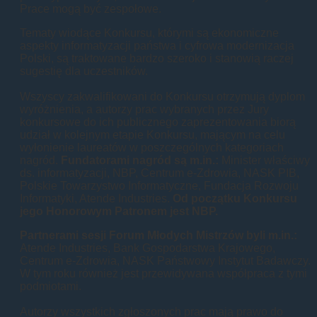
Prace mogą być zespołowe.
Tematy wiodące Konkursu, którymi są ekonomiczne
aspekty informatyzacji państwa i cyfrowa modernizacja
Polski, są traktowane bardzo szeroko i stanowią raczej
sugestię dla uczestników.
Wszyscy zakwalifikowani do Konkursu otrzymują dyplom
wyróżnienia, a autorzy prac wybranych przez Jury
konkursowe do ich publicznego zaprezentowania biorą
udział w kolejnym etapie Konkursu, mającym na celu
wyłonienie laureatów w poszczególnych kategoriach
nagród.
Fundatorami nagród są m.in.:
Minister właściwy
ds. informatyzacji, NBP, Centrum e-Zdrowia, NASK PIB,
Polskie Towarzystwo Informatyczne, Fundacja Rozwoju
Informatyki, Atende Industries.
Od początku Konkursu
jego Honorowym Patronem jest NBP.
Partnerami sesji Forum Młodych Mistrzów byli m.in.:
Atende Industries, Bank Gospodarstwa Krajowego,
Centrum e-Zdrowia, NASK Państwowy Instytut Badawczy.
W tym roku również jest przewidywana współpraca z tymi
podmiotami.
Autorzy wszystkich zgłoszonych prac mają prawo do