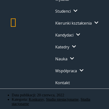
Studenci
Kierunki kształcenia
Kandydaci
Katedry
Nauka
Współpraca
Kontakt
Data publikacji:
20 czerwca, 2022
Kategoria:
Konkursy
,
Studia niestacjonarne
,
Studia
stacjonarne