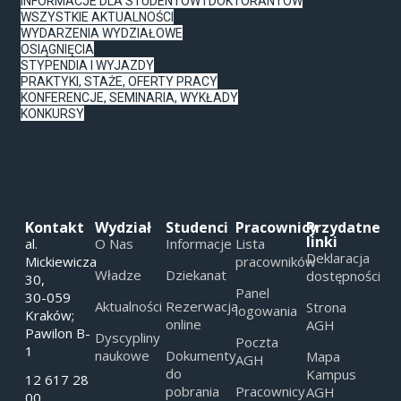
INFORMACJE DLA STUDENTÓW I DOKTORANTÓW
WSZYSTKIE AKTUALNOŚCI
WYDARZENIA WYDZIAŁOWE
OSIĄGNIĘCIA
STYPENDIA I WYJAZDY
PRAKTYKI, STAŻE, OFERTY PRACY
KONFERENCJE, SEMINARIA, WYKŁADY
KONKURSY
Kontakt
Wydział
Studenci
Pracownicy
Przydatne
linki
al.
O Nas
Informacje
Lista
Deklaracja
Mickiewicza
pracowników
Władze
Dziekanat
dostępności
30,
Panel
30-059
Aktualności
Rezerwacja
Strona
logowania
Kraków;
online
AGH
Pawilon B-
Dyscypliny
Poczta
1
naukowe
Dokumenty
Mapa
AGH
do
Kampus
12 617 28
pobrania
Pracownicy
AGH
00