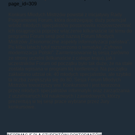
page_id=309
Konkurs Młodych Mistrzów powstał z inicjatywy Rady
Programowej Forum, która dostrzegając duży potencjał
wśród młodych specjalistów postanowiła rozpowszechnić
ich osiągnięcia poprzez włączenie kilkanaście lat temu do
programu Forum sesji pod nazwą Forum Młodych
Mistrzów „Ekonomiczne aspekty informatyzacji państwa”.
Po kilku latach tytuł rozszerzono o tematykę „Cyfrowa
modernizacja Polski”. Zainteresowanie tą sesją zarówno
ze strony uczelni (kilkanaście z całego kraju), jak i
uczestników Forum od początku było tak duże, że na stałe
została wpisana w program tej konferencji. Na początku
zakładano udział ok. 40 młodych specjalistów, ale szybko
ta liczba zwiększyła się do 80. Sesja Forum Młodych
Mistrzów towarzyszy ww. Konkursowi i jest tworzona
przez młodych specjalistów informatyki oraz zarządzania
z uczelnianych kół naukowych i zawodowych, którzy
prezentują w tej sesji prace wybrane przez Jury
konkursowe.