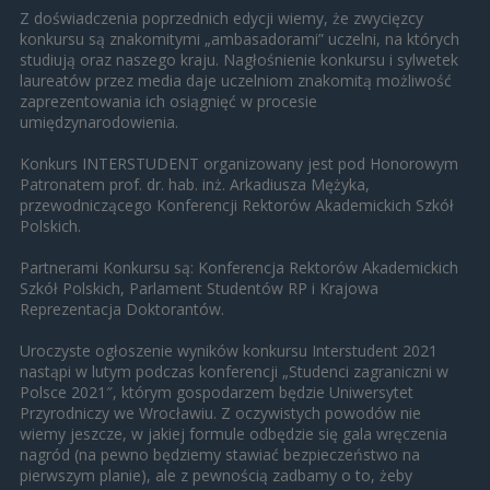
Z doświadczenia poprzednich edycji wiemy, że zwycięzcy
konkursu są znakomitymi „ambasadorami” uczelni, na których
studiują oraz naszego kraju. Nagłośnienie konkursu i sylwetek
laureatów przez media daje uczelniom znakomitą możliwość
zaprezentowania ich osiągnięć w procesie
umiędzynarodowienia.
Konkurs INTERSTUDENT organizowany jest pod Honorowym
Patronatem prof. dr. hab. inż. Arkadiusza Mężyka,
przewodniczącego Konferencji Rektorów Akademickich Szkół
Polskich.
Partnerami Konkursu są: Konferencja Rektorów Akademickich
Szkół Polskich, Parlament Studentów RP i Krajowa
Reprezentacja Doktorantów.
Uroczyste ogłoszenie wyników konkursu Interstudent 2021
nastąpi w lutym podczas konferencji „Studenci zagraniczni w
Polsce 2021″, którym gospodarzem będzie Uniwersytet
Przyrodniczy we Wrocławiu. Z oczywistych powodów nie
wiemy jeszcze, w jakiej formule odbędzie się gala wręczenia
nagród (na pewno będziemy stawiać bezpieczeństwo na
pierwszym planie), ale z pewnością zadbamy o to, żeby