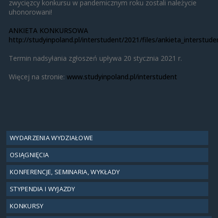
zwycięzcy konkursu w pandemicznym roku zostali należycie
uhonorowani!
ANKIETA KONKURSOWA
http://studyinpoland.pl/interstudent/2021/files/ankieta_interstud
Termin nadsyłania zgłoszeń upływa 20 stycznia 2021 r.
Więcej na stronie:
www.studyinpoland.pl/interstudent
WYDARZENIA WYDZIAŁOWE
OSIĄGNIĘCIA
KONFERENCJE, SEMINARIA, WYKŁADY
STYPENDIA I WYJAZDY
KONKURSY