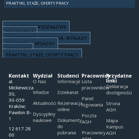
PRAKTYKI, STAŻE, OFERTY PRACY
WYDARZENIA WYDZIAŁOWE
OSIĄGNIĘCIA
KONFERENCJE, SEMINARIA, WYKŁADY
STYPENDIA I WYJAZDY
KONKURSY
PRAKTYKI, STAŻE, OFERTY PRACY
Kontakt
Wydział
Studenci
Pracownicy
Przydatne
linki
al.
O Nas
Informacje
Lista
Deklaracja
Mickiewicza
pracowników
Władze
Dziekanat
dostępności
30,
Panel
30-059
Aktualności
Rezerwacja
Strona
logowania
Kraków;
online
AGH
Pawilon B-
Dyscypliny
Poczta
1
naukowe
Dokumenty
Mapa
AGH
do
Kampus
12 617 28
pobrania
Pracownicy
AGH
00
AGH