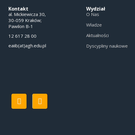
Kontakt
Wydział
al. Mickiewicza 30,
O Nas
30-059 Kraków;
Władze
Pawilon B-1
Aktualności
12 617 28 00
eaiib(at)agh.edu.pl
Dyscypliny naukowe