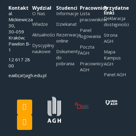
Kontakt
Wydział
Studenci
Pracownicy
Przydatne
linki
al.
O Nas
Informacje
Lista
Deklaracja
Mickiewicza
pracowników
Władze
Dziekanat
dostępności
30,
Panel
30-059
Aktualności
Rezerwacja
Strona
logowania
Kraków;
online
AGH
Pawilon B-
Dyscypliny
Poczta
1
naukowe
Dokumenty
Mapa
AGH
do
Kampus
12 617 28
pobrania
Pracownicy
AGH
00
AGH
Panel AGH
eaiib(at)agh.edu.pl