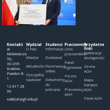
Kontakt
Wydział
Studenci
Pracownicy
Przydatne
linki
al.
O Nas
Informacje
Lista
Deklaracja
Mickiewicza
pracowników
Władze
Dziekanat
dostępności
30,
Panel
30-059
Aktualności
Rezerwacja
Strona
logowania
Kraków;
online
AGH
Pawilon B-
Dyscypliny
Poczta
1
naukowe
Dokumenty
Mapa
AGH
do
Kampus
12 617 28
pobrania
Pracownicy
AGH
00
AGH
Panel AGH
eaiib(at)agh.edu.pl