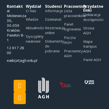
Kontakt
Wydział
Studenci
Pracownicy
Przydatne
linki
al.
O Nas
Informacje
Lista
Deklaracja
Mickiewicza
pracowników
Władze
Dziekanat
dostępności
30,
Panel
30-059
Aktualności
Rezerwacja
Strona
logowania
Kraków;
online
AGH
Pawilon B-
Dyscypliny
Poczta
1
naukowe
Dokumenty
Mapa
AGH
do
Kampus
12 617 28
pobrania
Pracownicy
AGH
00
AGH
Panel AGH
eaiib(at)agh.edu.pl