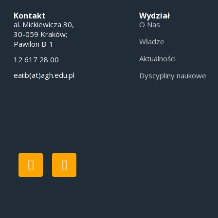
Kontakt
Wydział
al. Mickiewicza 30,
O Nas
30-059 Kraków;
Władze
Pawilon B-1
Aktualności
12 617 28 00
eaiib(at)agh.edu.pl
Dyscypliny naukowe