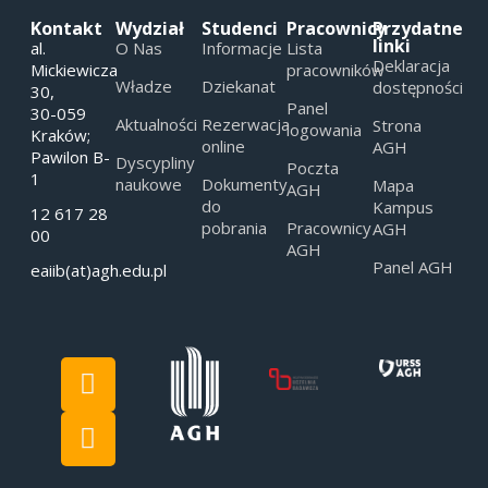
Kontakt
Wydział
Studenci
Pracownicy
Przydatne
linki
al.
O Nas
Informacje
Lista
Deklaracja
Mickiewicza
pracowników
Władze
Dziekanat
dostępności
30,
Panel
30-059
Aktualności
Rezerwacja
Strona
logowania
Kraków;
online
AGH
Pawilon B-
Dyscypliny
Poczta
1
naukowe
Dokumenty
Mapa
AGH
do
Kampus
12 617 28
pobrania
Pracownicy
AGH
00
AGH
Panel AGH
eaiib(at)agh.edu.pl