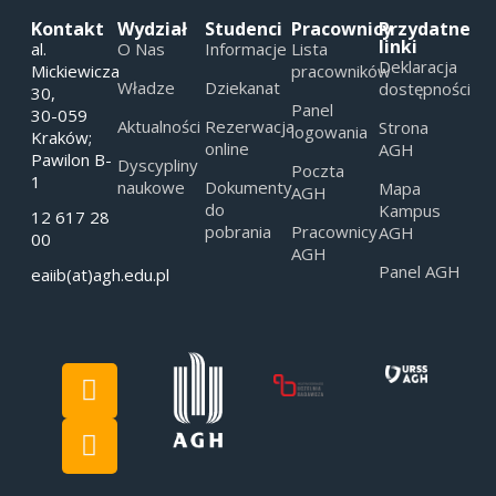
Kontakt
Wydział
Studenci
Pracownicy
Przydatne
linki
al.
O Nas
Informacje
Lista
Deklaracja
Mickiewicza
pracowników
Władze
Dziekanat
dostępności
30,
Panel
30-059
Aktualności
Rezerwacja
Strona
logowania
Kraków;
online
AGH
Pawilon B-
Dyscypliny
Poczta
1
naukowe
Dokumenty
Mapa
AGH
do
Kampus
12 617 28
pobrania
Pracownicy
AGH
00
AGH
Panel AGH
eaiib(at)agh.edu.pl