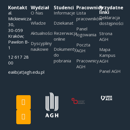
Kontakt
Wydział
Studenci
Pracownicy
Przydatne
linki
al.
O Nas
Informacje
Lista
Deklaracja
Mickiewicza
pracowników
Władze
Dziekanat
dostępności
30,
Panel
30-059
Aktualności
Rezerwacja
Strona
logowania
Kraków;
online
AGH
Pawilon B-
Dyscypliny
Poczta
1
naukowe
Dokumenty
Mapa
AGH
do
Kampus
12 617 28
pobrania
Pracownicy
AGH
00
AGH
Panel AGH
eaiib(at)agh.edu.pl